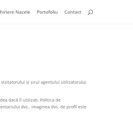
hiriere Nacele
Portofoliu
Contact
izitatorului și șirul agentului utilizatorului
a dacă îl utilizați. Politica de
ntariului dvs., imaginea dvs. de profil este