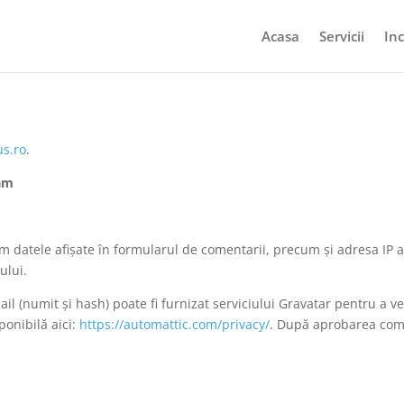
Acasa
Servicii
Inc
us.ro
.
tăm
ăm datele afișate în formularul de comentarii, precum și adresa IP a v
ului.
l (numit și hash) poate fi furnizat serviciului Gravatar pentru a vede
ponibilă aici:
https://automattic.com/privacy/
. După aprobarea come