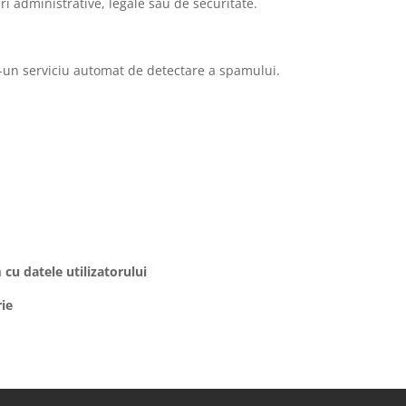
i administrative, legale sau de securitate.
ntr-un serviciu automat de detectare a spamului.
 cu datele utilizatorului
rie