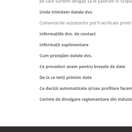
pe care suntem obligați să le păstrăm în scopur
Unde trimitem datele dvs.
Comentariile vizitatorilor pot fi verificate pri
Informațiile dvs. de contact
Informații suplimentare
Cum protejăm datele dvs.
Ce proceduri avem pentru breșele de date
De la ce terți primim date
Ce decizii automatizate și/sau profilare facem
Cerinte de divulgare reglementare din indust