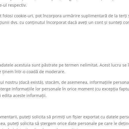
te-ul respectiv.
t folosi cookie-uri, pot încorpora urmărire suplimentară de la terți 
iunii dvs. cu conținutul încorporat dacă aveți un cont și sunteți con
adatele acestuia sunt păstrate pe termen nelimitat. Acest lucru se
 le ținem într-o coadă de moderare.
e-ul nostru (dacă există), stocăm, de asemenea, informațiile personal
au șterge informațiile lor personale în orice moment (cu excepția fa
i edita aceste informații.
omentarii, puteți solicita să primiți un fișier exportat cu datele pe
nea, puteți solicita să ștergem orice date personale pe care le deț