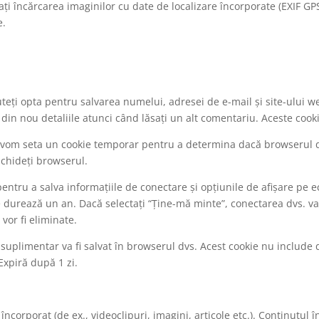
ați încărcarea imaginilor cu date de localizare încorporate (EXIF GPS)
e.
teți opta pentru salvarea numelui, adresei de e-mail și site-ului w
i din nou detaliile atunci când lăsați un alt comentariu. Aceste cook
te, vom seta un cookie temporar pentru a determina dacă browserul d
nchideți browserul.
pentru a salva informațiile de conectare și opțiunile de afișare pe
șare durează un an. Dacă selectați “Ține-mă minte”, conectarea dvs.
vor fi eliminate.
e suplimentar va fi salvat în browserul dvs. Acest cookie nu include 
 Expiră după 1 zi.
încorporat (de ex., videoclipuri, imagini, articole etc.). Conținutul 