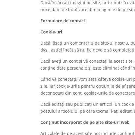
Dacă încărcați imagini pe site, ar trebui să evit
orice date de localizare din imaginile de pe sit
Formulare de contact
Cookie-uri
Dacă lăsați un comentariu pe site-ul nostru, pu
dvs., astfel încât să nu fie nevoie să completaț
Dacă aveți un cont și vă conectați la acest si
conține date personale și este eliminat când î
Când vă conectați, vom seta câteva cookie-uri 
zile, iar cookie-urile pentru opțiunile de afi
deconectați din cont, cookie-urile de conectare 
Dacă editați sau publicați un articol, un cooki
postului articolului pe care tocmai l-ați editat.
Conținut încorporat de pe alte site-uri web
Articolele de pe acest site pot include conținut 