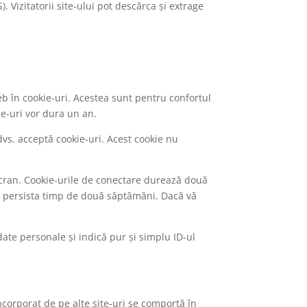
. Vizitatorii site-ului pot descărca și extrage
eb în cookie-uri. Acestea sunt pentru confortul
ie-uri vor dura un an.
vs. acceptă cookie-uri. Acest cookie nu
 ecran. Cookie-urile de conectare durează două
 va persista timp de două săptămâni. Dacă vă
date personale și indică pur și simplu ID-ul
încorporat de pe alte site-uri se comportă în