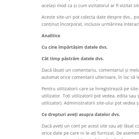
același mod ca și cum vizitatorul ar fi vizitat si
Aceste site-uri pot colecta date despre dvs., po
conținut încorporat, inclusiv urmărirea interacț
Analitice
Cu cine împărtășim datele dvs.
Cât timp păstrăm datele dvs.
Dacă lăsați un comentariu, comentariul și met
automat orice comentarii ulterioare, în loc să
Pentru utilizatorii care se înregistrează pe sit
utilizator. Toți utilizatorii pot vedea, edita s
utilizator). Administratorii site-ului pot vedea ș
Ce drepturi aveți asupra datelor dvs.
Dacă aveți un cont pe acest site sau ați lăsat c
orice date pe care ni le-ați furnizat. De aseme