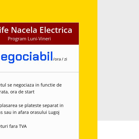
ife Nacela Electrica
Program Luni-Vineri
egociabil
/
ora / zi
etul se negociaza in functie de
ata, ora de start
plasarea se plateste separat in
as sau in afara orasului Lugoj
eturi fara TVA