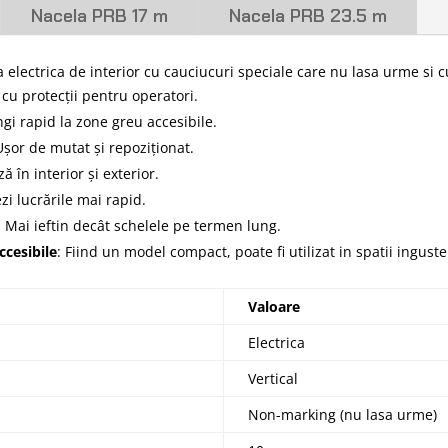
Nacela PRB 17 m
Nacela PRB 23.5 m
a electrica de interior cu cauciucuri speciale care nu lasa urme si c
, cu protecții pentru operatori.
ngi rapid la zone greu accesibile.
Ușor de mutat și repoziționat.
ă în interior și exterior.
ezi lucrările mai rapid.
: Mai ieftin decât schelele pe termen lung.
ccesibile
: Fiind un model compact, poate fi utilizat in spatii inguste
Valoare
Electrica
Vertical
Non-marking (nu lasa urme)