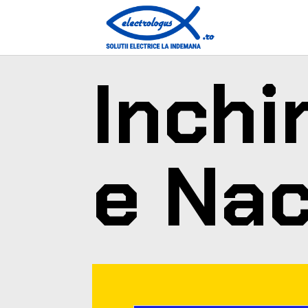
Inchi
e Nac